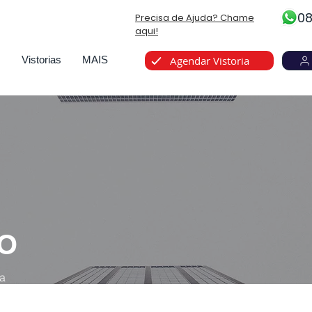
08
Precisa de Ajuda? Chame
aqui!
s
Vistorias
MAIS
Agendar Vistoria
IO
ra
a do