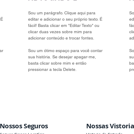
Sou um parágrafo. Clique aqui para
So
 É
editar e adicionar o seu próprio texto. É
ed
fácil! Basta clicar em "Editar Texto" ou
fá
clicar duas vezes sobre mim para
cl
adicionar conteúdo e trocar fontes.
ad
ar
Sou um ótimo espaço para você contar
So
sua história. Se desejar apagar-me,
su
basta clicar sobre mim e então
ba
pressionar a tecla Delete.
pr
Nossos Seguros
Nossas Vistoria