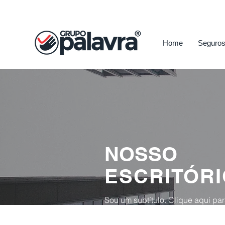
Home
Seguro
NOSSO
ESCRITÓR
Sou um subtítulo. Clique aqui pa
editar. Conte um pouco da históri
escritório.