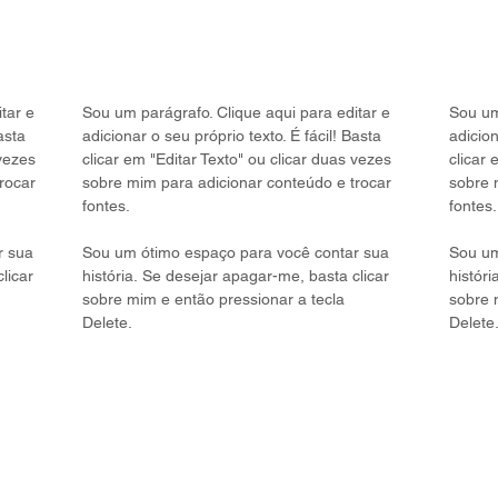
tar e
Sou um parágrafo. Clique aqui para editar e
Sou um
asta
adicionar o seu próprio texto. É fácil! Basta
adicion
 vezes
clicar em "Editar Texto" ou clicar duas vezes
clicar 
rocar
sobre mim para adicionar conteúdo e trocar
sobre 
fontes.
fontes.
r sua
Sou um ótimo espaço para você contar sua
Sou um
licar
história. Se desejar apagar-me, basta clicar
históri
sobre mim e então pressionar a tecla
sobre 
Delete.
Delete
ADVOGADOS